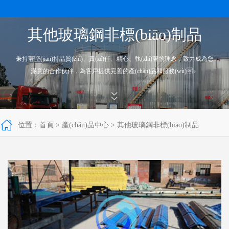
其他玻璃鋼非標(biāo)制品
秉持著堅(jiān)持品質(zhì)、責(zé)任、精心、執(zhí)著的理念，致力成為您
滿意的合作伙伴，為客戶提供完善的產(chǎn)品和服務(wù)。



位置：
首頁
>
產(chǎn)品中心
>
其他玻璃鋼非標(biāo)制品