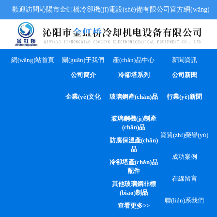
歡迎訪問沁陽市金虹橋冷卻機(jī)電設(shè)備有限公司官方網(wǎng)
站！
網(wǎng)站首頁
關(guān)于我們
產(chǎn)品中心
新聞資訊
公司簡介
冷卻塔系列
公司新聞
企業(yè)文化
玻璃鋼產(chǎn)品
行業(yè)新聞
玻璃鋼機(jī)制產
(chǎn)品
資質(zhì)榮譽(yù)
防腐保溫產(chǎn)
品
成功案例
冷卻塔產(chǎn)品
配件
在線留言
其他玻璃鋼非標
(biāo)制品
聯(lián)系我們
查看更多>>