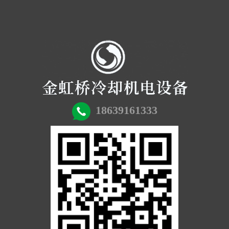
18639161333