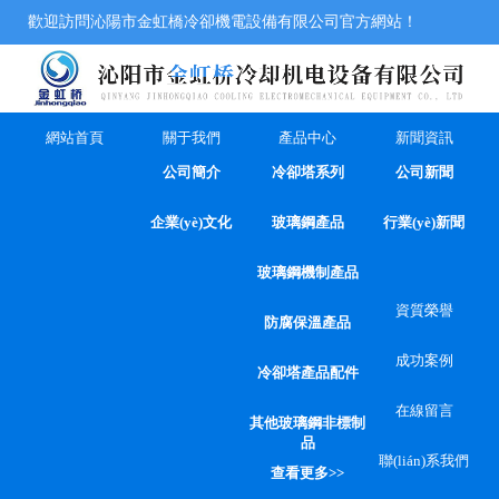
歡迎訪問沁陽市金虹橋冷卻機電設備有限公司官方網站！
網站首頁
關于我們
產品中心
新聞資訊
公司簡介
冷卻塔系列
公司新聞
企業(yè)文化
玻璃鋼產品
行業(yè)新聞
玻璃鋼機制產品
資質榮譽
防腐保溫產品
成功案例
冷卻塔產品配件
在線留言
其他玻璃鋼非標制
品
聯(lián)系我們
查看更多>>