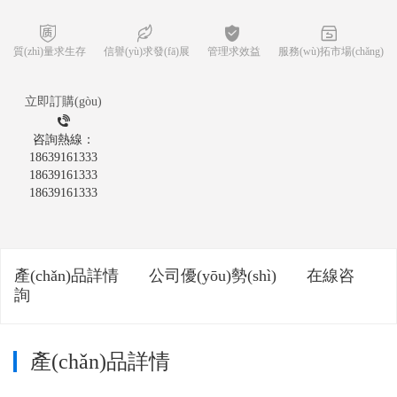




質(zhì)量求生存
信譽(yù)求發(fā)展
管理求效益
服務(wù)拓市場(chǎng)
立即訂購(gòu)

咨詢熱線：
18639161333
18639161333
18639161333
產(chǎn)品詳情
公司優(yōu)勢(shì)
在線咨
詢
產(chǎn)品詳情