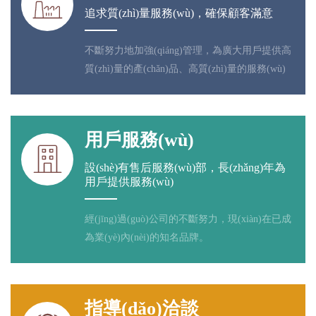

追求質(zhì)量服務(wù)，確保顧客滿意
不斷努力地加強(qiáng)管理，為廣大用戶提供高
質(zhì)量的產(chǎn)品、高質(zhì)量的服務(wù)
用戶服務(wù)

設(shè)有售后服務(wù)部，長(zhǎng)年為
用戶提供服務(wù)
經(jīng)過(guò)公司的不斷努力，現(xiàn)在已成
為業(yè)內(nèi)的知名品牌。
指導(dǎo)洽談