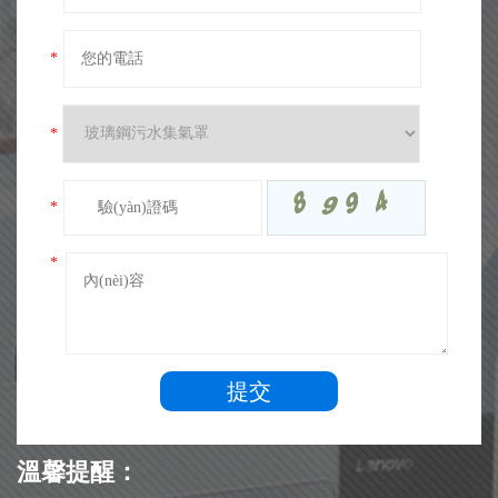
*
*
*
*
提交
溫馨提醒：