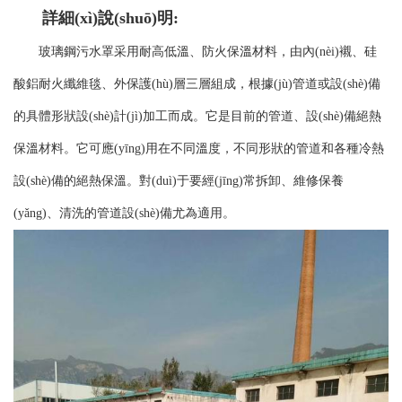
詳細(xì)說(shuō)明:
玻璃鋼污水罩采用耐高低溫、防火保溫材料，由內(nèi)襯、硅
酸鋁耐火纖維毯、外保護(hù)層三層組成，根據(jù)管道或設(shè)備
的具體形狀設(shè)計(jì)加工而成。它是目前的管道、設(shè)備絕熱
保溫材料。它可應(yīng)用在不同溫度，不同形狀的管道和各種冷熱
設(shè)備的絕熱保溫。對(duì)于要經(jīng)常拆卸、維修保養
(yǎng)、清洗的管道設(shè)備尤為適用。