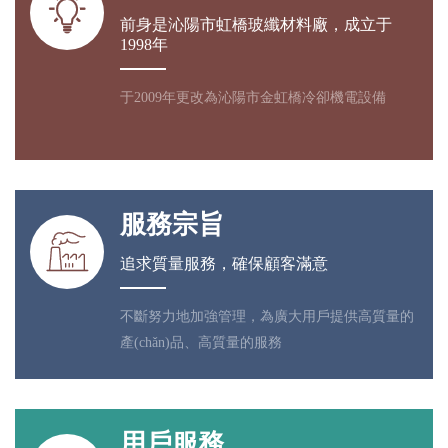

前身是沁陽市虹橋玻纖材料廠，成立于
1998年
于2009年更改為沁陽市金虹橋冷卻機電設備
服務宗旨

追求質量服務，確保顧客滿意
不斷努力地加強管理，為廣大用戶提供高質量的
產(chǎn)品、高質量的服務
用戶服務