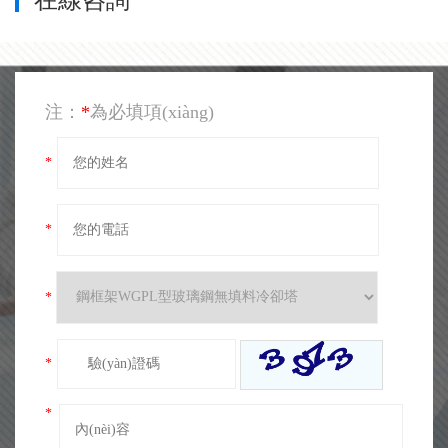
注：
*
為必填項(xiàng)
*
*
*
*
*