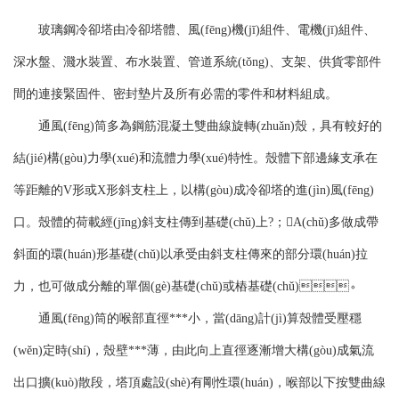
玻璃鋼冷卻塔由冷卻塔體、風(fēng)機(jī)組件、電機(jī)組件、
深水盤、濺水裝置、布水裝置、管道系統(tǒng)、支架、供貨零部件
間的連接緊固件、密封墊片及所有必需的零件和材料組成。
通風(fēng)筒多為鋼筋混凝土雙曲線旋轉(zhuǎn)殼，具有較好的
結(jié)構(gòu)力學(xué)和流體力學(xué)特性。殼體下部邊緣支承在
等距離的V形或X形斜支柱上，以構(gòu)成冷卻塔的進(jìn)風(fēng)
口。殼體的荷載經(jīng)斜支柱傳到基礎(chǔ)上?；A(chǔ)多做成帶
斜面的環(huán)形基礎(chǔ)以承受由斜支柱傳來的部分環(huán)拉
力，也可做成分離的單個(gè)基礎(chǔ)或樁基礎(chǔ)。
通風(fēng)筒的喉部直徑***小，當(dāng)計(jì)算殼體受壓穩
(wěn)定時(shí)，殼壁***薄，由此向上直徑逐漸增大構(gòu)成氣流
出口擴(kuò)散段，塔頂處設(shè)有剛性環(huán)，喉部以下按雙曲線