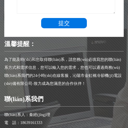
提交
溫馨提醒：
為了能及時(shí)和您取得聯(lián)系，請您務(wù)必填寫您的聯(lián)
系方式和需求信息，您可以輸入您的需求，您也可以通過商務(wù)
聯(lián)系我們的24小時(shí)在線客服，沁陽市金虹橋冷卻機(jī)電設
(shè)備有限公司-致力成為您滿意的合作伙伴！
聯(lián)系我們
聯(lián)系人：秦經(jīng)理
電 話：18639161333