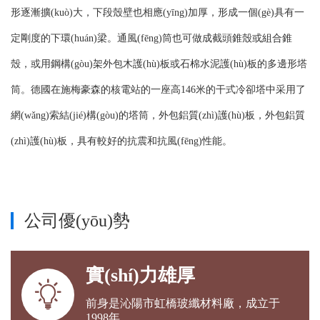
形逐漸擴(kuò)大，下段殼壁也相應(yīng)加厚，形成一個(gè)具有一
定剛度的下環(huán)梁。通風(fēng)筒也可做成截頭錐殼或組合錐
殼，或用鋼構(gòu)架外包木護(hù)板或石棉水泥護(hù)板的多邊形塔
筒。德國在施梅豪森的核電站的一座高146米的干式冷卻塔中采用了
網(wǎng)索結(jié)構(gòu)的塔筒，外包鋁質(zhì)護(hù)板，外包鋁質
(zhì)護(hù)板，具有較好的抗震和抗風(fēng)性能。
公司優(yōu)勢
實(shí)力雄厚

前身是沁陽市虹橋玻纖材料廠，成立于
1998年