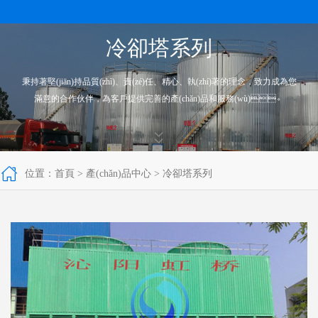
冷卻塔系列
秉持著堅(jiān)持品質(zhì)、責(zé)任、精心、執(zhí)著的理念，致力成為您
滿意的合作伙伴，為客戶提供完善的產(chǎn)品和服務(wù)。



位置：
首頁
>
產(chǎn)品中心
>
冷卻塔系列