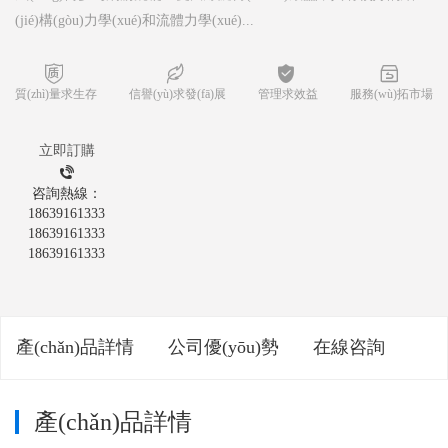
(jié)構(gòu)力學(xué)和流體力學(xué)...




質(zhì)量求生存
信譽(yù)求發(fā)展
管理求效益
服務(wù)拓市場
立即訂購

咨詢熱線：
18639161333
18639161333
18639161333
產(chǎn)品詳情
公司優(yōu)勢
在線咨詢
產(chǎn)品詳情