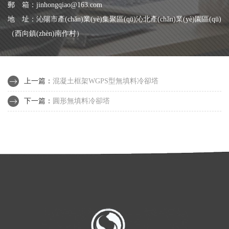
郵 箱：jinhongqiao@163.com
地 址：沁陽市產(chǎn)業(yè)集聚區(qū)沁北產(chǎn)業(yè)園區(qū)
（西向鎮(zhèn)南作村）
上一篇：
混凝土框架WGPS型無填料冷卻塔
下一篇：
圓形無填料冷卻塔