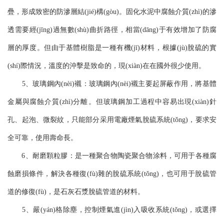
疊，形成致密的防滲層結(jié)構(gòu)。固化水泥中腐蝕介質(zhì)的滲
透需要經(jīng)過無數(shù)曲折路徑，相當(dāng)于有效增加了防腐
層的厚度。但由于基體樹脂是一種有機(jī)材料，根據(jù)脫硫的實
(shí)際情況，溫度的沖擊是致命的，現(xiàn)在在國外很少使用。
5、玻璃鋼內(nèi)襯：玻璃鋼內(nèi)襯主要起屏蔽作用，將基體
金屬與腐蝕介質(zhì)分離。但玻璃鋼加工過程中容易出現(xiàn)針
孔、起泡、微裂紋，只能部分采用電廠煙氣脫硫系統(tǒng)，要求安
全可靠，使用壽命長。
6、耐磨顆粒膠：是一種聚合物陶瓷聚合物涂料，可用于各種腐
蝕磨損條件，解決各種復(fù)雜的脫硫系統(tǒng)，也可用于脫硫管
道的修復(fù)，是石灰石漿脫硫管道的材料。
5、嚴(yán)格除塵，控制煙氣進(jìn)入吸收系統(tǒng)，或選擇