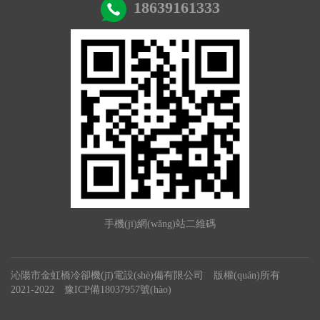
18639161333
手機(jī)網(wǎng)站二維碼
沁陽市金虹橋冷卻機(jī)電設(shè)備有限公司 版權(quán)所有
2021-2022
豫ICP備18037957號(hào)