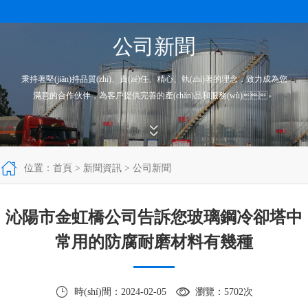
公司新聞
秉持著堅(jiān)持品質(zhì)、責(zé)任、精心、執(zhí)著的理念，致力成為您
滿意的合作伙伴，為客戶提供完善的產(chǎn)品和服務(wù)。



位置：首頁 >
新聞資訊
> 公司新聞
沁陽市金虹橋公司告訴您玻璃鋼冷卻塔中
常用的防腐耐磨材料有幾種


時(shí)間：2024-02-05
瀏覽：5702次